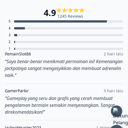
4.9
⭐⭐⭐⭐⭐
1245 Reviews
5
4
3
2
1
PemainSlot88
2 hari lalu
“Saya benar-benar menikmati permainan ini! Kemenangan
jackpotnya sangat mengasyikkan dan membuat adrenalin
naik.”
GamerParkir
5 hari lalu
“Gameplay yang seru dan grafis yang cerah membuat
pengalaman bermain semakin menyenangkan. Sangat
direkomendasikan!”
JackpotHunter2023
1 minggu lalu