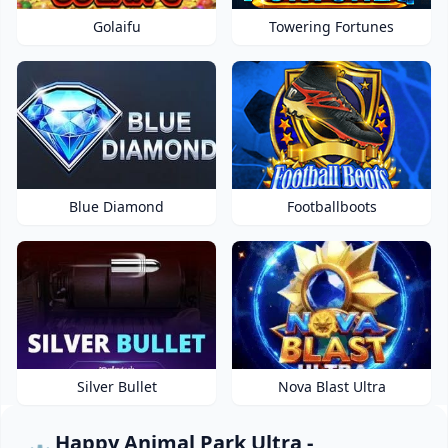
Golaifu
Towering Fortunes
Blue Diamond
Footballboots
Silver Bullet
Nova Blast Ultra
Happy Animal Park Ultra -