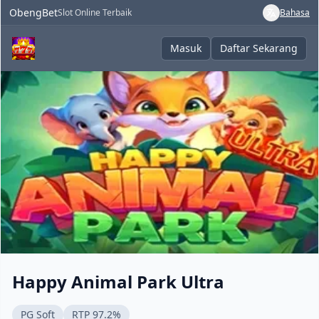
ObengBet
Slot Online Terbaik
Bahasa
Masuk
Daftar Sekarang
▶
Happy Animal Park Ultra
PG Soft
RTP 97.2%